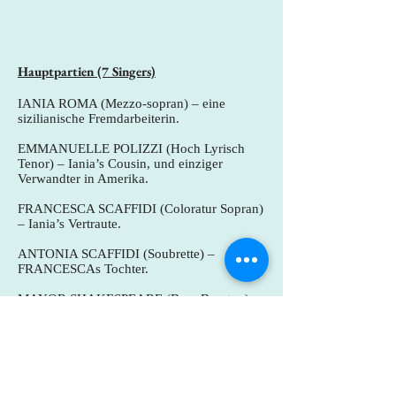
Hauptpartien (7 Singers)
IANIA ROMA (Mezzo-sopran) – eine
sizilianische Fremdarbeiterin.
EMMANUELLE POLIZZI (Hoch Lyrisch
Tenor) – Iania’s Cousin, und einziger
Verwandter in Amerika.
FRANCESCA SCAFFIDI (Coloratur Sopran)
– Iania’s Vertraute.
ANTONIA SCAFFIDI (Soubrette) –
FRANCESCAs Tochter.
MAYOR SHAKESPEARE (Bass-Baryton) –
Bürgermeister von New Orleans
WILLIAM PARKERSON (Lyrisch Baryton)
– Wohlhabend New Orleanian, Leiter des
Lynchmobs