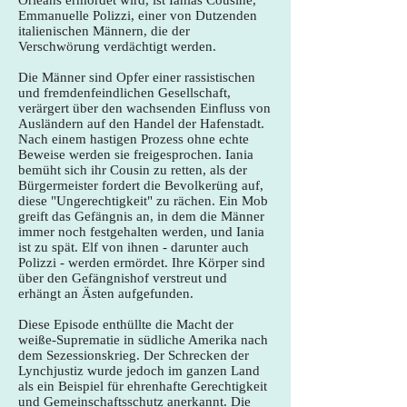
Orleans ermordet wird, ist Ianias Cousine,
Emmanuelle Polizzi, einer von Dutzenden
italienischen Männern, die der
Verschwörung verdächtigt werden.
Die Männer sind Opfer einer rassistischen
und fremdenfeindlichen Gesellschaft,
verärgert über den wachsenden Einfluss von
Ausländern auf den Handel der Hafenstadt.
Nach einem hastigen Prozess ohne echte
Beweise werden sie freigesprochen. Iania
bemüht sich ihr Cousin zu retten, als der
Bürgermeister fordert die Bevolkerüng auf,
diese "Ungerechtigkeit" zu rächen. Ein Mob
greift das Gefängnis an, in dem die Männer
immer noch festgehalten werden, und Iania
ist zu spät. Elf von ihnen - darunter auch
Polizzi - werden ermördet. Ihre Körper sind
über den Gefängnishof verstreut und
erhängt an Ästen aufgefunden.
Diese Episode enthüllte die Macht der
weiße-Suprematie in südliche Amerika nach
dem Sezessionskrieg. Der Schrecken der
Lynchjustiz wurde jedoch im ganzen Land
als ein Beispiel für ehrenhafte Gerechtigkeit
und Gemeinschaftsschutz anerkannt. Die