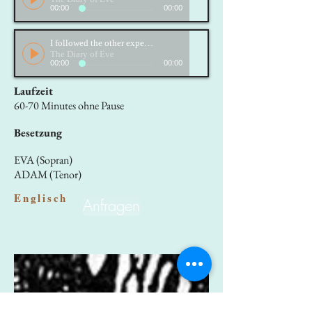
00:00
00:00
I followed the other experiment
The Diary of Eve
00:00
00:00
Laufzeit
60-70 Minutes ohne Pause
Besetzung
EVA (Sopran)
ADAM (Tenor)
Englisch
Anfragen