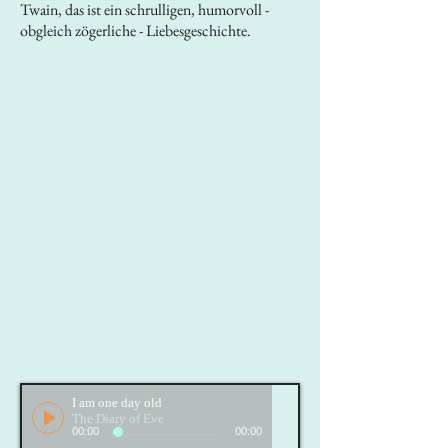
Twain, das ist ein schrulligen, humorvoll -
obgleich zögerliche - Liebesgeschichte.
I am one day old
The Diary of Eve
00:00
00:00